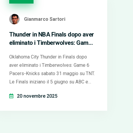
Gianmarco Sartori
Thunder in NBA Finals dopo aver
eliminato i Timberwolves: Game
6 dei Pacers-Knicks sabato 31
Oklahoma City Thunder in Finals dopo
maggio
aver eliminato i Timberwolves: Game 6
Pacers-Knicks sabato 31 maggio su TNT.
Le Finals iniziano il 5 giugno su ABC e
fubo. Storico il comeback dei Pacers e il
20 novembre 2025
record dei Thunder.