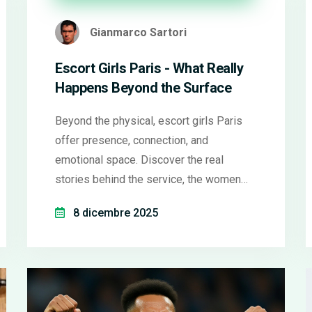
Gianmarco Sartori
Escort Girls Paris - What Really
Happens Beyond the Surface
Beyond the physical, escort girls Paris
offer presence, connection, and
emotional space. Discover the real
stories behind the service, the women
who provide it, and why it matters more
8 dicembre 2025
than you think.