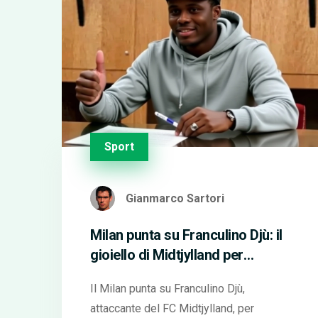
Sport
Gianmarco Sartori
Milan punta su Franculino Djù: il
gioiello di Midtjylland per
l'attacco, ma la battaglia è aperta
Il Milan punta su Franculino Djù,
attaccante del FC Midtjylland, per