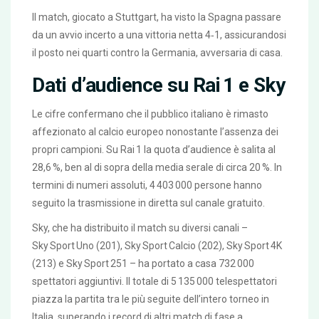
Il match, giocato a
Stuttgart
, ha visto la Spagna passare
da un avvio incerto a una vittoria netta 4‑1, assicurandosi
il posto nei quarti contro la Germania, avversaria di casa.
Dati d’audience su Rai 1 e Sky
Le cifre confermano che il pubblico italiano è rimasto
affezionato al calcio europeo nonostante l’assenza dei
propri campioni. Su
Rai 1
la quota d’audience è salita al
28,6 %, ben al di sopra della media serale di circa 20 %. In
termini di numeri assoluti, 4 403 000 persone hanno
seguito la trasmissione in diretta sul canale gratuito.
Sky, che ha distribuito il match su diversi canali –
Sky Sport Uno (201), Sky Sport Calcio (202), Sky Sport 4K
(213) e Sky Sport 251 – ha portato a casa 732 000
spettatori aggiuntivi. Il totale di 5 135 000 telespettatori
piazza la partita tra le più seguite dell’intero torneo in
Italia, superando i record di altri match di fase a