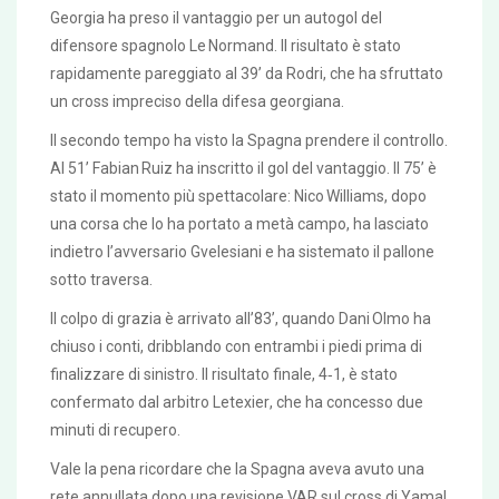
Georgia ha preso il vantaggio per un autogol del
difensore spagnolo
Le Normand
. Il risultato è stato
rapidamente pareggiato al 39’ da
Rodri
, che ha sfruttato
un cross impreciso della difesa georgiana.
Il secondo tempo ha visto la Spagna prendere il controllo.
Al 51’
Fabian Ruiz
ha inscritto il gol del vantaggio. Il 75’ è
stato il momento più spettacolare:
Nico Williams
, dopo
una corsa che lo ha portato a metà campo, ha lasciato
indietro l’avversario
Gvelesiani
e ha sistemato il pallone
sotto traversa.
Il colpo di grazia è arrivato all’83’, quando
Dani Olmo
ha
chiuso i conti, dribblando con entrambi i piedi prima di
finalizzare di sinistro. Il risultato finale, 4‑1, è stato
confermato dal
arbitro Letexier
, che ha concesso due
minuti di recupero.
Vale la pena ricordare che la Spagna aveva avuto una
rete annullata dopo una revisione VAR sul cross di
Yamal