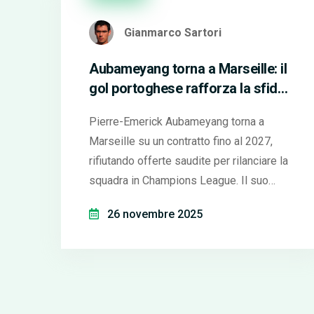
Gianmarco Sartori
Aubameyang torna a Marseille: il
gol portoghese rafforza la sfida
in Champions
Pierre-Emerick Aubameyang torna a
Marseille su un contratto fino al 2027,
rifiutando offerte saudite per rilanciare la
squadra in Champions League. Il suo
ritorno è un colpo simbolico per il calcio
26 novembre 2025
francese.