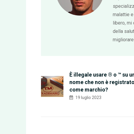
specializz
malattie 
libero, mi 
della salu
migliorare 
È illegale usare ® o ™ su u
nome che non è registrat
come marchio?
19 luglio 2023