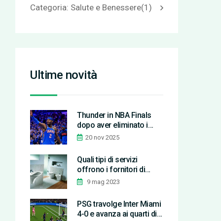
Categoria: Salute e Benessere
(1)
Ultime novità
Thunder in NBA Finals
dopo aver eliminato i
Timberwolves: Game 6
20 nov 2025
dei Pacers-Knicks
sabato 31 maggio
Quali tipi di servizi
offrono i fornitori di
servizi sanitari?
9 mag 2023
PSG travolge Inter Miami
4-0 e avanza ai quarti di