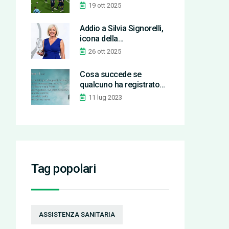
finale della Club World
19 ott 2025
Cup
Addio a Silvia Signorelli,
icona della
comunicazione teatrale a
26 ott 2025
Roma
Cosa succede se
qualcuno ha registrato
un marchio di parola
11 lug 2023
simile?
Tag popolari
ASSISTENZA SANITARIA