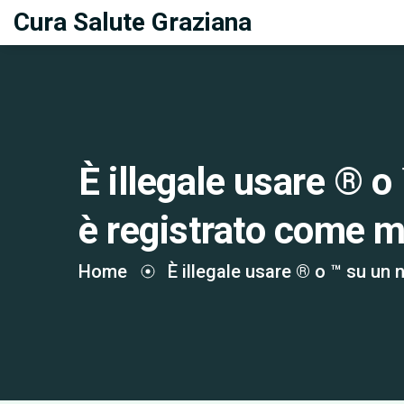
Cura Salute Graziana
È illegale usare ® 
è registrato come 
Home
È illegale usare ® o ™ su un