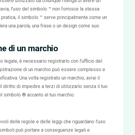
essere utilizzato da chiunque ritenga di avere un
tavia, l'uso del simbolo ™ non fornisce la stessa
n pratica, il simbolo ™ serve principalmente come un
idera una parola, una frase o un design come suo
one di un marchio
 legale, è necessario registrarlo con l'ufficio del
egistrazione di un marchio può essere complesso e
icativa. Una volta registrato un marchio, avrai il
l diritto di impedire a terzi di utilizzarlo senza il tuo
re il simbolo ® accanto al tuo marchio.
oli delle regole e delle leggi che riguardano l'uso
 simboli può portare a conseguenze legali e